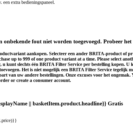
. een extra bedieningspaneel.
 onbekende fout niet worden toegevoegd. Probeer het l
roductvariant aankopen. Selecteer een ander BRITA-product of pro
ase up to 999 of one product variant at a time. Please select anot
, u kunt slechts één BRITA Filter Service per bestelling kopen. U
 toevoegen.
Het is niet mogelijk een BRITA Filter Service tegelijk
apart van uw andere bestellingen. Onze excuses voor het ongemak.
order or create a consumer account.
isplayName || basketItem.product.headline}}
Gratis
.price)}}