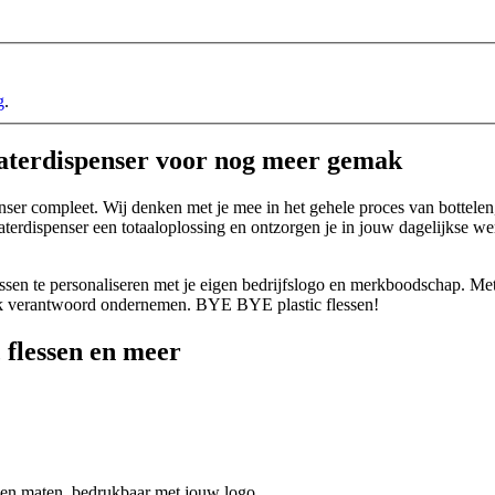
g
.
waterdispenser voor nog meer gemak
er compleet. Wij denken met je mee in het gehele proces van bottelen, 
terdispenser een totaaloplossing en ontzorgen je in jouw dagelijkse 
ssen te personaliseren met je eigen bedrijfslogo en merkboodschap. Met
jk verantwoord ondernemen. BYE BYE plastic flessen!
 flessen en meer
n en maten, bedrukbaar met jouw logo.