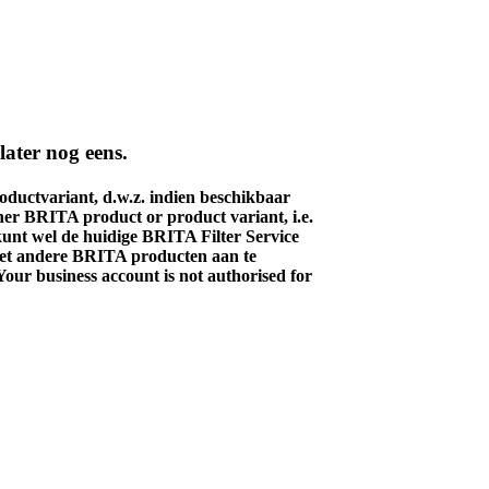
ater nog eens.
ductvariant, d.w.z. indien beschikbaar
her BRITA product or product variant, i.e.
 kunt wel de huidige BRITA Filter Service
 met andere BRITA producten aan te
Your business account is not authorised for