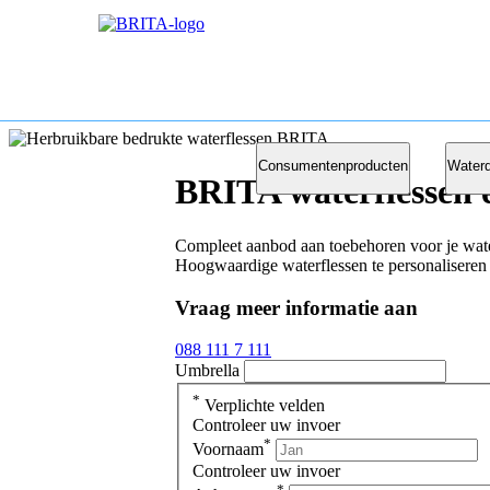
Consumentenproducten
Waterd
BRITA waterflessen e
Compleet aanbod aan toebehoren voor je wate
Hoogwaardige waterflessen te personaliseren i
Vraag meer informatie aan
088 111 7 111
Umbrella
*
Verplichte velden
Controleer uw invoer
*
Voornaam
Controleer uw invoer
*