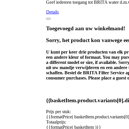
Geef iedereen toegang tot BRITA water d.m.v
Details
Toegevoegd aan uw winkelmand!
Sorry, het product kon vanwege een
U kunt per keer drie producten van elk p
een andere kleur of formaat.
You may purch
a different model or size, if available.
Sorry
uit uw mandje verwijderen en een andere
schaffen. Bestel de BRITA Filter Service 
consumer purchases. Please place a guest 
{{basketItem.product.variants[0].d
Prijs per stuk:
{{formatPrice( basketItem.product.variants[0]
Totaalprijs:
{{formatPrice( basketItem )}}