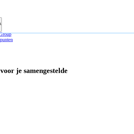
A
Group
punten
 voor je samengestelde