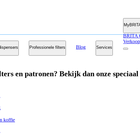
MyBRIT
BRITA 
Verkoop
Blog
ispensers
Professionele filters
Services
lters en patronen? Bekijk dan onze speciaal
k
n koffie