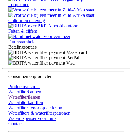
Loopbanen
Cultuur en naleving
Feiten & cijfers
Duurzaamheid
Betalingsopties
Consumentenproducten
Productoverzicht
Waterfilterkannen
Waterfilterflessen
Waterfilterkaraffen
Waterfilters voor op de kraan
Waterfilters & waterfilterpatronen
Waterdispenser voor thuis
Contact