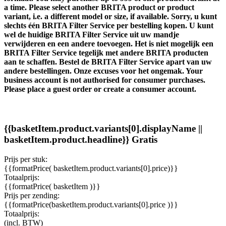
a time. Please select another BRITA product or product
variant, i.e. a different model or size, if available.
Sorry, u kunt
slechts één BRITA Filter Service per bestelling kopen. U kunt
wel de huidige BRITA Filter Service uit uw mandje
verwijderen en een andere toevoegen.
Het is niet mogelijk een
BRITA Filter Service tegelijk met andere BRITA producten
aan te schaffen. Bestel de BRITA Filter Service apart van uw
andere bestellingen. Onze excuses voor het ongemak.
Your
business account is not authorised for consumer purchases.
Please place a guest order or create a consumer account.
{{basketItem.product.variants[0].displayName ||
basketItem.product.headline}}
Gratis
Prijs per stuk:
{{formatPrice( basketItem.product.variants[0].price)}}
Totaalprijs:
{{formatPrice( basketItem )}}
Prijs per zending:
{{formatPrice(basketItem.product.variants[0].price )}}
Totaalprijs:
(incl. BTW)